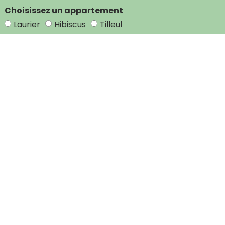
Choisissez un appartement
Laurier
Hibiscus
Tilleul
Partir de la date
À ce jour
Message
Envoyer