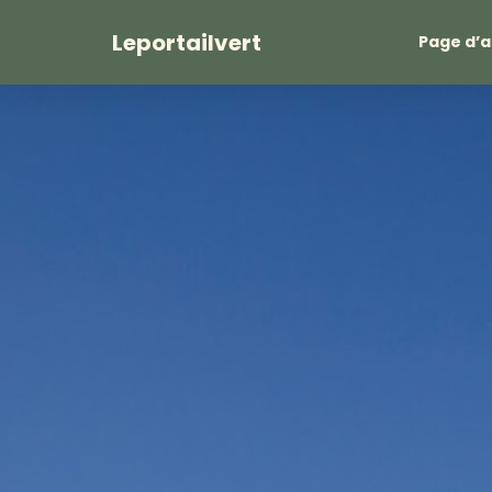
Leportailvert
Page d’a