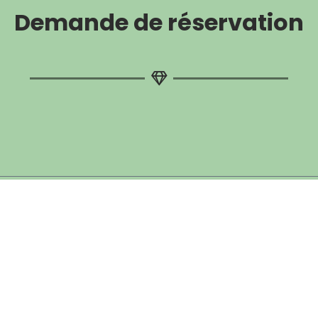
Demande de réservation
z un appartement
Hibiscus
Tilleul
la date
À ce jour